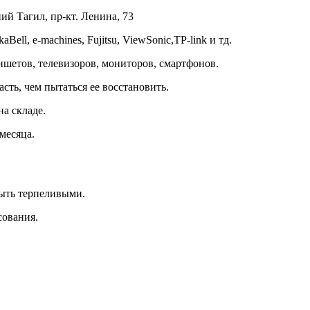
й Тагил, пр-кт. Ленина, 73
ll, e-machines, Fujitsu, ViewSonic,TP-link и тд.
ншетов, телевизоров, мониторов, смартфонов.
сть, чем пытаться ее восстановить.
на складе.
месяца.
быть терпеливыми.
сования.